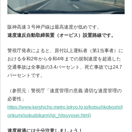
阪神高速３号神戸線は最高速度が低めです。
速度違反自動取締装置（オービス）設置路線です。
警視庁発表によると、原付以上運転者（第1当事者）に
おける令和2年から令和4年までの規制速度を超過した
交通事故は全事故の3.4パーセント、死亡事故では24.7
パーセントです。
（参照元：警視庁「速度管理の意義 適切な速度管理の
必要性」
https://www.keishicho.metro.tokyo.lg.jp/kotsu/jikoboshi/t
orikumi/sokudokanri/igi_hitsuyosei.html)
速度超過には十分注意しましょう！