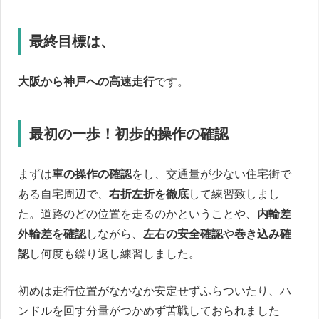
最終目標は、
大阪から神戸への高速走行
です。
最初の一歩！初歩的操作の確認
まずは
車の操作の確認
をし、交通量が少ない住宅街で
ある自宅周辺で、
右折左折を徹底
して練習致しまし
た。道路のどの位置を走るのかということや、
内輪差
外輪差を確認
しながら、
左右の安全確認
や
巻き込み確
認
し何度も繰り返し練習しました。
初めは走行位置がなかなか安定せずふらついたり、ハ
ンドルを回す分量がつかめず苦戦しておられました