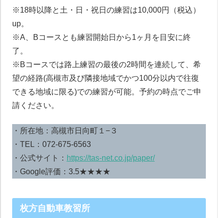
※18時以降と土・日・祝日の練習は10,000円（税込）
up。
※A、Bコースとも練習開始日から1ヶ月を目安に終
了。
※Bコースでは路上練習の最後の2時間を連続して、希
望の経路(高槻市及び隣接地域でかつ100分以内で往復
できる地域に限る)での練習が可能。予約の時点でご申
請ください。
・所在地：高槻市日向町１−３
・TEL：072-675-6563
・公式サイト：
https://tas-net.co.jp/paper/
・Google評価：3.5★★★★
枚方自動車教習所