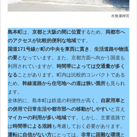
水無瀬神宮
島本町
は、
京都と大阪の間に位置
するため、
両都市へ
のアクセスが比較的便利な地域
です。
国道171号線
が
町の中央を東西に貫き
、
生活道路や物流
の要
となっています。また、京都方面へ向かう国道も
利用されていますが、
時間帯によっては交通量が多く
なる
ことがあります。町内は比較的コンパクトである
ため、
幹線道路から住宅地への道は狭い箇所
も見られ
ます。
全体的に、島本町は鉄道の利便性が高く、
自家用車と
の併用で日常生活や都市部への移動がしやすい
と言え
マイカーの利用が多い地域
です。しかし、主要道路で
は
時間帯による混雑
も考慮しておく必要があります。
運転に自信がない方
にとっては、
非常に困難な環境
と