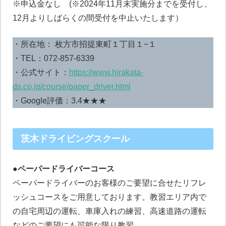
※申込金なし (※2024年11月末実施分までを受付し、
12月よりしばらくの間受付を中止いたします）
・所在地： 枚方市招提東町１丁目１−１
・TEL：072-857-6339
・公式サイト：
https://www.hirakata-
ds.co.jp/course/paper_driver.html
・Google評価：3.4★★★
茨木ドライビングスクール
●ペーパードライバーコース
ペーパードライバーのお客様のご要望に合せたリフレ
ッシュコースをご用意しております。教習エリア内で
の自宅周辺の運転、車庫入れの練習、高速道路の運転
などのご要望にも可能な限り教習。