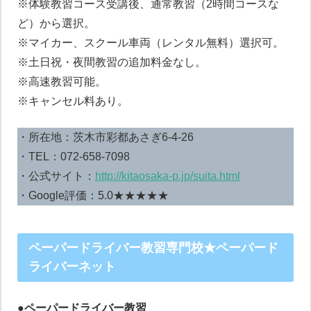
※体験教習コース受講後、通常教習（2時間コースな
ど）から選択。
※マイカー、スクール車両（レンタル無料）選択可。
※土日祝・夜間教習の追加料金なし。
※高速教習可能。
※キャンセル料あり。
・所在地：茨木市彩都あさぎ6-4-26
・TEL：072-658-7098
・公式サイト：
http://kitaosaka-p.jp/suita.html
・Google評価：5.0★★★★★
ペーパードライバー教習専門校★ペーパード
ライバーネット
●ペーパードライバー教習