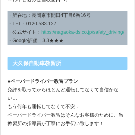
・所在地：長岡京市開田4丁目6番16号
・TEL：0120-583-127
・公式サイト：
https://nagaoka-ds.co.jp/safety_driving/
・Google評価：3.3★★★
大久保自動車教習所
●ペーパードライバー教習プラン
免許を取ってからほとんど運転してなくて自信がな
い…
もう何年も運転してなくて不安…
ペーパードライバー教習はそんなお客様のために、当
教習所の指導員が丁寧にお手伝い致します！