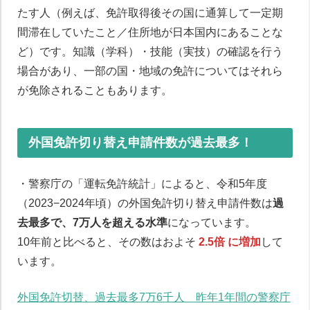
たす人（例えば、免許取得後その国に通算して一定期
間滞在していたこと／住所地が日本国内にあることな
ど）です。知識（学科）・技能（実技）の確認を行う
場合があり、一部の国・地域の免許についてはそれら
が免除されることもあります。
外国免許切り替え申請件数が過去最多！
・警察庁の「運転免許統計」によると、令和5年度
（2023−2024年頃）の外国免許切り替え申請件数は
過
去最多で、7万人を超える水準
になっています。
10年前と比べると、その数はおよそ
2.5倍 に増加
して
います。
外国免許切替、過去最多7万6千人 昨年1年間の警察庁