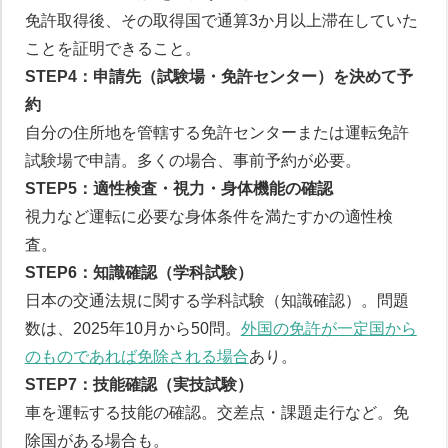
免許取得後、その取得国で通算3か月以上滞在していた
ことを証明できること。
STEP4：申請先（試験場・免許センター）を決めて予
約
自分の住所地を管轄する免許センターまたは運転免許
試験場で申請。多くの場合、事前予約が必要。
STEP5：適性検査・視力・身体機能の確認
視力など運転に必要な身体条件を満たすかの適性検
査。
STEP6：知識確認（学科試験）
日本の交通法規に関する学科試験（知識確認）。問題
数は、2025年10月から50問。
外国の免許が一定国から
のものであれば免除される場合
あり。
ペーパードライバー講習について
STEP7：技能確認（実技試験）
車を運転する技能の確認。交差点・課題走行など。免
除国がある場合も。