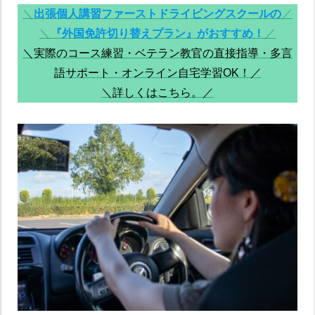
＼
出張個人講習ファーストドライビングスクールの
／
＼
『外国免許切り替えプラン』がおすすめ！
／
＼実際のコース練習・ベテラン教官の直接指導・多言
語サポート・オンライン自宅学習OK！／
＼詳しくはこちら。／