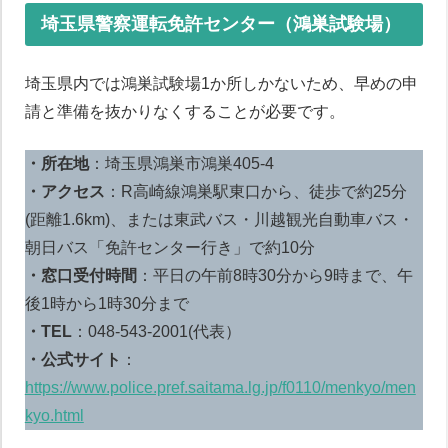
埼玉県警察運転免許センター（鴻巣試験場）
埼玉県内では鴻巣試験場1か所しかないため、早めの申
請と準備を抜かりなくすることが必要です。
・所在地
：埼玉県鴻巣市鴻巣405-4
・アクセス
：R高崎線鴻巣駅東口から、徒歩で約25分
(距離1.6km)、または東武バス・川越観光自動車バス・
朝日バス「免許センター行き」で約10分
・窓口受付時間
：平日の午前8時30分から9時まで、午
後1時から1時30分まで
・TEL
：048-543-2001(代表）
・公式サイト
：
https://www.police.pref.saitama.lg.jp/f0110/menkyo/men
kyo.html