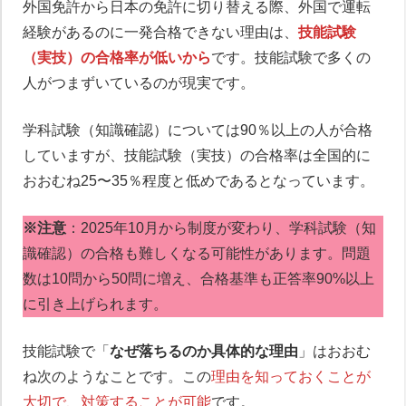
外国免許から日本の免許に切り替える際、外国で運転
経験があるのに一発合格できない理由は、
技能試験
（実技）の合格率が低いから
です。技能試験で多くの
人がつまずいているのが現実です。
学科試験（知識確認）については90％以上の人が合格
していますが、技能試験（実技）の合格率は全国的に
おおむね25〜35％程度と低めであるとなっています。
※注意
：2025年10月から制度が変わり、学科試験（知
識確認）の合格も難しくなる可能性があります。問題
数は10問から50問に増え、合格基準も正答率90%以上
に引き上げられます。
技能試験で「
なぜ落ちるのか具体的な理由
」はおおむ
ね次のようなことです。この
理由を知っておくことが
大切で、対策することが可能
です。