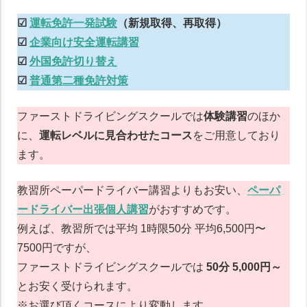
ペーパードライバー講習について
☑︎
運転免許一発試験
（新規取得、再取得）
☑︎
企業向け安全運転講習
☑︎
外国免許切り替え
☑︎
普通第二種免許対策
ファーストドライビングスクールでは
体験講習
のほか
に、
運転レベルに見合わせたコース
をご用意しており
ます。
教習所ペーパードライバー講習よりもお安い、
ペーパ
ードライバー出張個人講習
がおすすめです。
例えば、教習所では平均 1時限50分 平均6,500円〜
7500円ですが、
ファーストドライビングスクールでは
50分 5,000円～
とお安く受けられます。
※お選び頂くコースにより変動します。