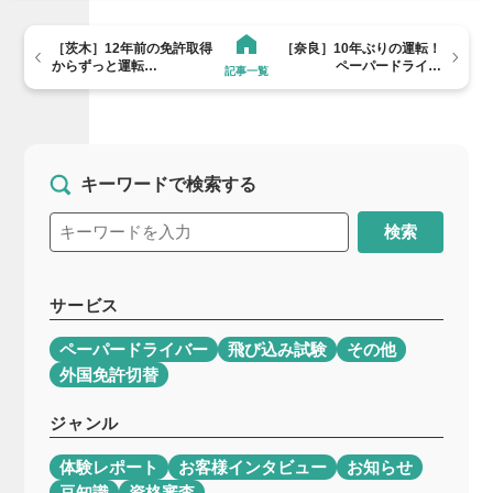
［茨木］12年前の免許取得
［奈良］10年ぶりの運転！
からずっと運転…
ペーパードライ…
記事一覧
キーワードで検索する
検索
サービス
ペーパードライバー
飛び込み試験
その他
外国免許切替
ジャンル
体験レポート
お客様インタビュー
お知らせ
豆知識
資格審査