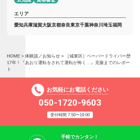
エリア
愛知
兵庫
滋賀
大阪
京都
奈良
東京
千葉
神奈川
埼玉
福岡
HOME
>
体験談／お知らせ
>
［城東区］ペーパードライバー歴
17年！『あおり運転をされて運転が怖く…』克服までのレポー
ト
お気軽にお電話ください
050-1720-9603
受付時間 7:50〜19:00
手軽でカンタン！