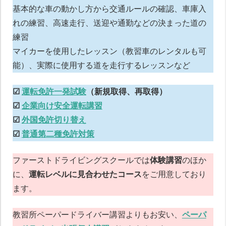
基本的な車の動かし方から交通ルールの確認、車庫入
れの練習、高速走行、送迎や通勤などの決まった道の
練習
マイカーを使用したレッスン（教習車のレンタルも可
能）、実際に使用する道を走行するレッスンなど
☑︎
運転免許一発試験
（新規取得、再取得）
☑︎
企業向け安全運転講習
☑︎
外国免許切り替え
☑︎
普通第二種免許対策
ファーストドライビングスクールでは
体験講習
のほか
に、
運転レベルに見合わせたコース
をご用意しており
ます。
ペーパードライバー講習について
教習所ペーパードライバー講習よりもお安い、
ペーパ