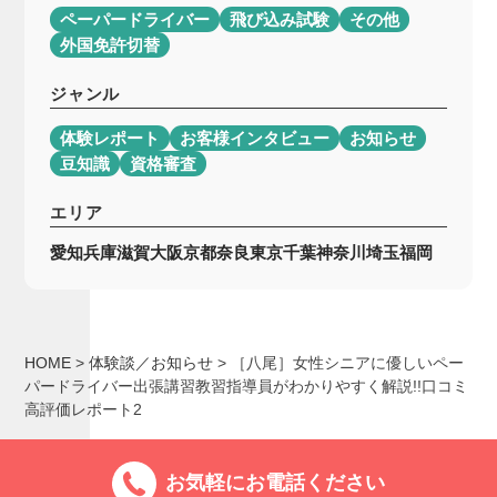
ペーパードライバー
飛び込み試験
その他
外国免許切替
ジャンル
体験レポート
お客様インタビュー
お知らせ
豆知識
資格審査
エリア
愛知
兵庫
滋賀
大阪
京都
奈良
東京
千葉
神奈川
埼玉
福岡
HOME
>
体験談／お知らせ
>
［八尾］女性シニアに優しいペー
パードライバー出張講習教習指導員がわかりやすく解説!!口コミ
高評価レポート2
お気軽にお電話ください