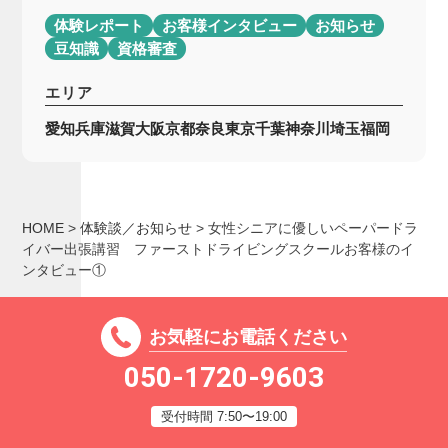
体験レポート
お客様インタビュー
お知らせ
豆知識
資格審査
エリア
愛知
兵庫
滋賀
大阪
京都
奈良
東京
千葉
神奈川
埼玉
福岡
HOME
>
体験談／お知らせ
>
女性シニアに優しいペーパードラ
イバー出張講習 ファーストドライビングスクールお客様のイ
ンタビュー①
お気軽にお電話ください
050-1720-9603
受付時間 7:50〜19:00