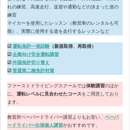
れの練習、高速走行、送迎や通勤などの決まった道の
練習
マイカーを使用したレッスン（教習車のレンタルも可
能）、実際に使用する道を走行するレッスンなど
☑︎
運転免許一発試験
（新規取得、再取得）
☑︎
企業向け安全運転講習
☑︎
外国免許切り替え
☑︎
普通第二種免許対策
ファーストドライビングスクールでは
体験講習
のほか
に、
運転レベルに見合わせたコース
をご用意しており
ます。
ペーパードライバー講習について
教習所ペーパードライバー講習よりもお安い、
ペーパ
ードライバー出張個人講習
がおすすめです。