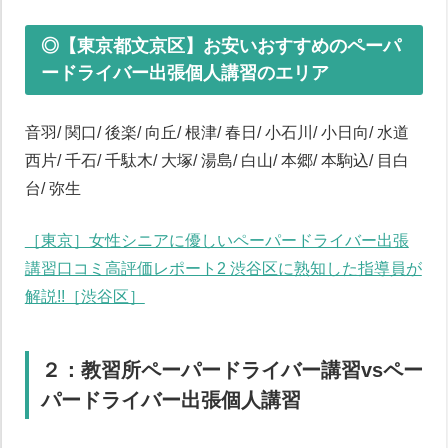
◎【東京都文京区】お安いおすすめのペーパ
ードライバー出張個人講習のエリア
音羽/ 関口/ 後楽/ 向丘/ 根津/ 春日/ 小石川/ 小日向/ 水道
西片/ 千石/ 千駄木/ 大塚/ 湯島/ 白山/ 本郷/ 本駒込/ 目白
台/ 弥生
［東京］女性シニアに優しいペーパードライバー出張
講習口コミ高評価レポート2 渋谷区に熟知した指導員が
解説!!［渋谷区］
２：教習所ペーパードライバー講習vsペー
パードライバー出張個人講習