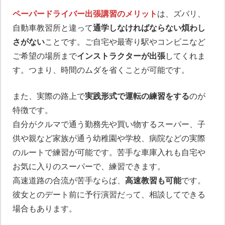
ペーパードライバー出張講習のメリット
は、ズバリ、
自動車教習所と違って
通学しなければならない煩わし
さがない
ことです。ご自宅や最寄り駅やコンビニなど
ご希望の場所まで
インストラクターが出張
してくれま
す。つまり、時間のムダを省くことが可能です。
また、実際の路上で
実践形式で運転の練習をする
のが
特徴です。
自分がクルマで通う勤務先や買い物するスーパー、子
供や親など家族が通う幼稚園や学校、病院などの実際
のルートで練習が可能です。苦手な車庫入れも自宅や
お気に入りのスーパーで、練習できます。
高速道路の合流が苦手ならば、
高速教習も可能
です。
彼女とのデート前に予行演習だって、相談してできる
場合もあります。