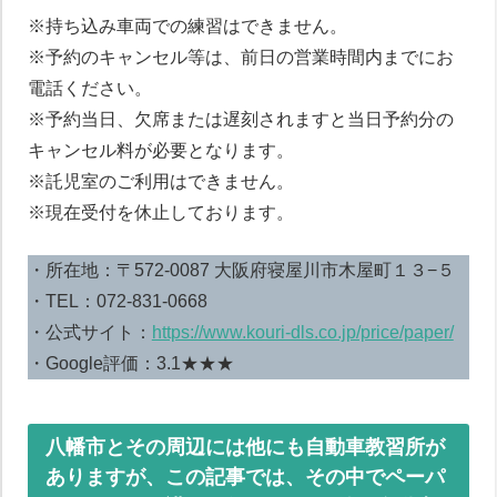
※持ち込み車両での練習はできません。
※予約のキャンセル等は、前日の営業時間内までにお
電話ください。
※予約当日、欠席または遅刻されますと当日予約分の
キャンセル料が必要となります。
※託児室のご利用はできません。
※現在受付を休止しております。
・所在地：〒572-0087 大阪府寝屋川市木屋町１３−５
・TEL：072-831-0668
・公式サイト：
https://www.kouri-dls.co.jp/price/paper/
・Google評価：3.1★★★
八幡市とその周辺には他にも自動車教習所が
ありますが、この記事では、その中でペーパ