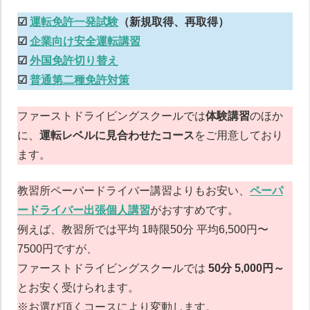
☑︎
運転免許一発試験
（新規取得、再取得）
☑︎
企業向け安全運転講習
☑︎
外国免許切り替え
☑︎
普通第二種免許対策
ファーストドライビングスクールでは
体験講習
のほか
に、
運転レベルに見合わせたコース
をご用意しており
ます。
教習所ペーパードライバー講習よりもお安い、
ペーパ
ードライバー出張個人講習
がおすすめです。
例えば、教習所では平均 1時限50分 平均6,500円〜
7500円ですが、
ファーストドライビングスクールでは
50分 5,000円～
とお安く受けられます。
※お選び頂くコースにより変動します。