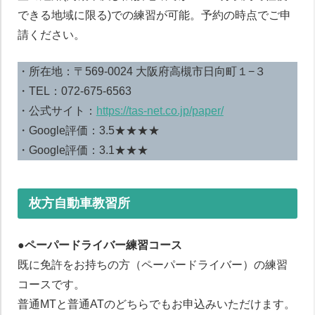
できる地域に限る)での練習が可能。予約の時点でご申
請ください。
・所在地：〒569-0024 大阪府高槻市日向町１−３
・TEL：072-675-6563
・公式サイト：
https://tas-net.co.jp/paper/
・Google評価：3.5★★★★
・Google評価：3.1★★★
枚方自動車教習所
●ペーパードライバー練習コース
既に免許をお持ちの方（ペーパードライバー）の練習
コースです。
普通MTと普通ATのどちらでもお申込みいただけます。