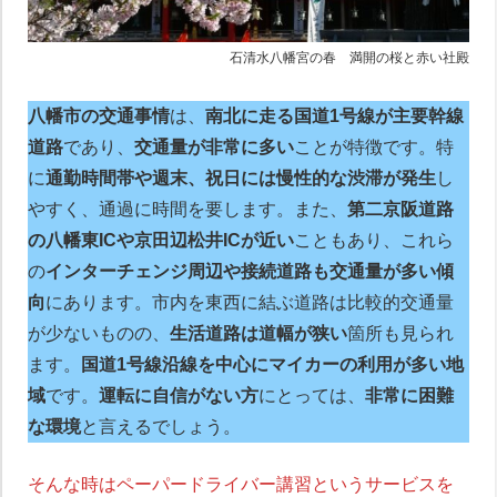
石清水八幡宮の春 満開の桜と赤い社殿
八幡市の交通事情
は、
南北に走る国道1号線が主要幹線
道路
であり、
交通量が非常に多い
ことが特徴です。特
に
通勤時間帯や週末、祝日には慢性的な渋滞が発生
し
やすく、通過に時間を要します。また、
第二京阪道路
の八幡東ICや京田辺松井ICが近い
こともあり、これら
の
インターチェンジ周辺や接続道路も交通量が多い傾
向
にあります。市内を東西に結ぶ道路は比較的交通量
が少ないものの、
生活道路は道幅が狭い
箇所も見られ
ます。
国道1号線沿線を中心にマイカーの利用が多い地
域
です。
運転に自信がない方
にとっては、
非常に困難
な環境
と言えるでしょう。
そんな時はペーパードライバー講習というサービスを