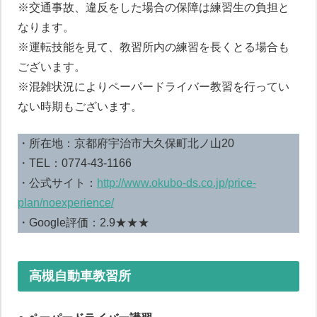
※交通事故、違反をした場合の保障は練習生の負担と
なります。
※運転技能を見て、教習所内の練習を長くとる場合も
ございます。
※混雑状況によりペーパードライバー教習を行ってい
ない時期もございます。
・所在地：京都府宇治市大久保町北ノ山20
・TEL：0774-43-1166
・公式サイト：
http://www.okubo-ds.co.jp/price-
plan/noexperience/
・Google評価：2.9★★★
高槻自動車教習所