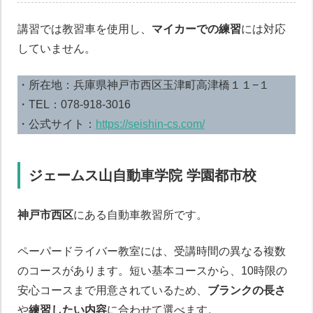
講習では教習車を使用し、
マイカーでの練習
には対応
していません。
・所在地：兵庫県神戸市西区玉津町高津橋１１−１
・TEL：078-918-3016
・公式サイト：
https://seishin-cs.com/
ジェームス山自動車学院 学園都市校
神戸市西区
にある自動車教習所です。
ペーパードライバー教室には、受講時間の異なる複数
のコースがあります。短い基本コースから、10時限の
安心コースまで用意されているため、
ブランクの長さ
や
練習したい内容
に合わせて選べます。