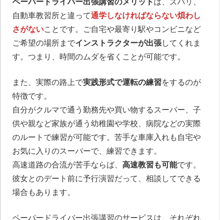
ペーパードライバー出張講習のメリット
は、ズバリ、
自動車教習所と違って
通学しなければならない煩わし
さがない
ことです。ご自宅や最寄り駅やコンビニなど
ご希望の場所まで
インストラクターが出張
してくれま
す。つまり、時間のムダを省くことが可能です。
また、実際の路上で
実践形式で運転の練習
をするのが
特徴です。
自分がクルマで通う勤務先や買い物するスーパー、子
供や親など家族が通う幼稚園や学校、病院などの実際
のルートで練習が可能です。苦手な車庫入れも自宅や
お気に入りのスーパーで、練習できます。
高速道路の合流が苦手ならば、
高速教習も可能
です。
彼女とのデート前に予行演習だって、相談してできる
場合もあります。
ペーパードライバー出張講習のサービスは、それぞれ