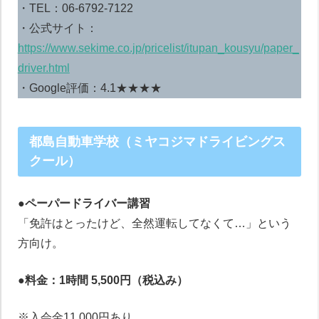
・TEL：06-6792-7122
・公式サイト：
https://www.sekime.co.jp/pricelist/itupan_kousyu/paper_
driver.html
・Google評価：4.1★★★★
都島自動車学校（ミヤコジマドライビングス
クール）
●ペーパードライバー講習
「免許はとったけど、全然運転してなくて…」という
方向け。
●料金：1時間 5,500円（税込み）
※入会金11,000円あり。