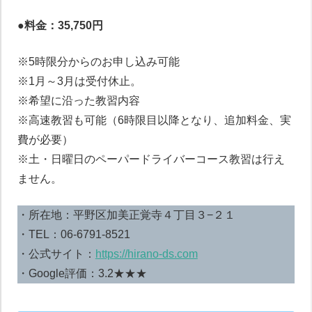
●料金：
35,750円
※5時限分からのお申し込み可能
※1月～3月は受付休止。
※希望に沿った教習内容
※高速教習も可能（6時限目以降となり、追加料金、実
費が必要）
※土・日曜日のペーパードライバーコース教習は行え
ません。
・所在地：平野区加美正覚寺４丁目３−２１
・TEL：06-6791-8521
・公式サイト：
https://hirano-ds.com
・Google評価：3.2★★★