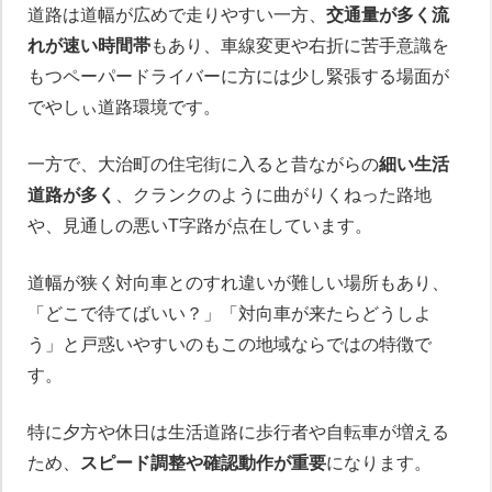
道路は道幅が広めで走りやすい一方、
交通量が多く流
れが速い時間帯
もあり、車線変更や右折に苦手意識を
もつペーパードライバーに方には少し緊張する場面が
でやしぃ道路環境です。
一方で、大治町の住宅街に入ると昔ながらの
細い生活
道路が多く
、クランクのように曲がりくねった路地
や、見通しの悪いT字路が点在しています。
道幅が狭く対向車とのすれ違いが難しい場所もあり、
「どこで待てばいい？」「対向車が来たらどうしよ
う」と戸惑いやすいのもこの地域ならではの特徴で
す。
特に夕方や休日は生活道路に歩行者や自転車が増える
ため、
スピード調整や確認動作が重要
になります。