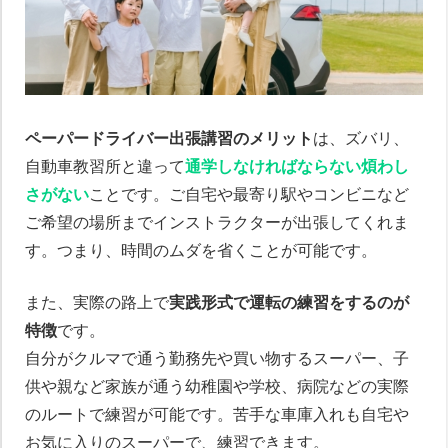
ペーパードライバー出張講習のメリット
は、ズバリ、
自動車教習所と違って
通学しなければならない煩わし
さがない
ことです。ご自宅や最寄り駅やコンビニなど
ご希望の場所までインストラクターが出張してくれま
す。つまり、時間のムダを省くことが可能です。
また、実際の路上で
実践形式で運転の練習をするのが
特徴
です。
自分がクルマで通う勤務先や買い物するスーパー、子
供や親など家族が通う幼稚園や学校、病院などの実際
のルートで練習が可能です。苦手な車庫入れも自宅や
お気に入りのスーパーで、練習できます。