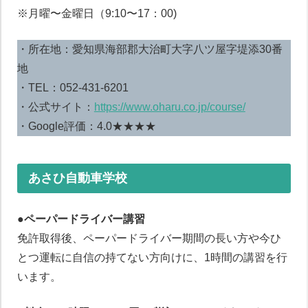
※月曜〜金曜日（9:10〜17：00)
・所在地：愛知県海部郡大治町大字八ツ屋字堤添30番
地
・TEL：052-431-6201
・公式サイト：
https://www.oharu.co.jp/course/
・Google評価：4.0★★★★
あさひ自動車学校
●ペーパードライバー講習
免許取得後、ペーパードライバー期間の長い方や今ひ
とつ運転に自信の持てない方向けに、1時間の講習を行
います。