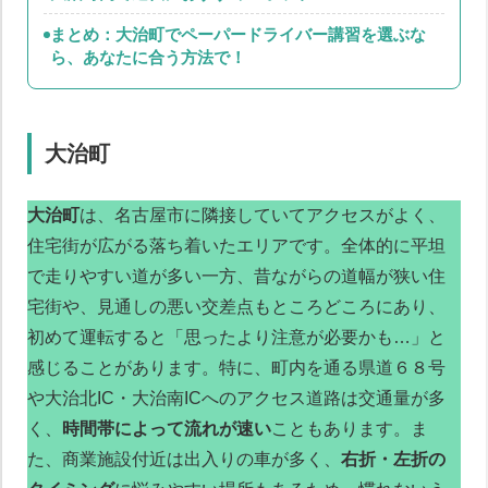
まとめ：大治町でペーパードライバー講習を選ぶな
ら、あなたに合う方法で！
大治町
大治町
は、名古屋市に隣接していてアクセスがよく、
住宅街が広がる落ち着いたエリアです。全体的に平坦
で走りやすい道が多い一方、昔ながらの道幅が狭い住
宅街や、見通しの悪い交差点もところどころにあり、
初めて運転すると「思ったより注意が必要かも…」と
感じることがあります。特に、町内を通る県道６８号
や大治北IC・大治南ICへのアクセス道路は交通量が多
く、
時間帯によって流れが速い
こともあります。ま
た、商業施設付近は出入りの車が多く、
右折・左折の