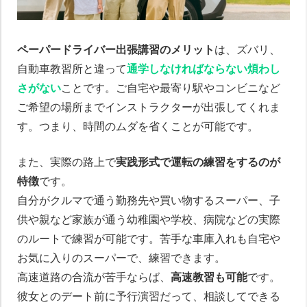
ペーパードライバー出張講習のメリット
は、ズバリ、
自動車教習所と違って
通学しなければならない煩わし
さがない
ことです。ご自宅や最寄り駅やコンビニなど
ご希望の場所までインストラクターが出張してくれま
す。つまり、時間のムダを省くことが可能です。
また、実際の路上で
実践形式で運転の練習をするのが
特徴
です。
自分がクルマで通う勤務先や買い物するスーパー、子
供や親など家族が通う幼稚園や学校、病院などの実際
のルートで練習が可能です。苦手な車庫入れも自宅や
お気に入りのスーパーで、練習できます。
高速道路の合流が苦手ならば、
高速教習も可能
です。
彼女とのデート前に予行演習だって、相談してできる