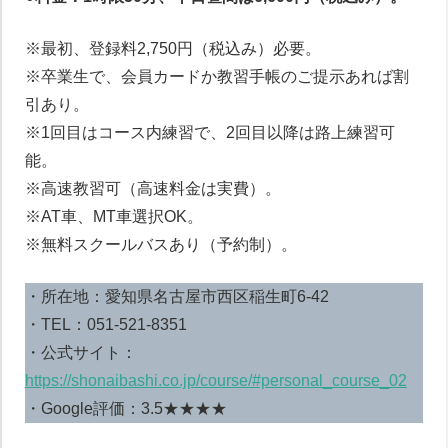
※最初、登録料2,750円（税込み）必要。
※卒業生で、会員カードか教習手帳のご提示あれば割
引あり。
※1回目はコース内練習で、2回目以降は路上練習可
能。
※高速教習可（高速料金は実費）。
※AT車、MT車選択OK。
※無料スクールバスあり（予約制）。
・所在地：愛知県名古屋市西区稲生町6-42
・TEL：051-521‐8351
・公式サイト：
https://shonaibashi.co.jp/course/#personal_course_02
・Google評価：3.5★★★★