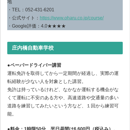
地
・TEL：052-431-6201
・公式サイト：
https://www.oharu.co.jp/course/
・Google評価：4.0★★★★
庄内橋自動車学校
●
ペーパードライバー講習
運転免許を取得してから一定期間が経過し、実際の運
転経験が少ない人を対象とした講習。
免許は持っているけれど、なかなか運転する機会がな
くて運転に不安のある方や、高速道路や交通量の多い
道路を練習してみたいという方など、１回から練習可
能。
●料金：1時限50分、平日昼間は6,600円（税込み）。