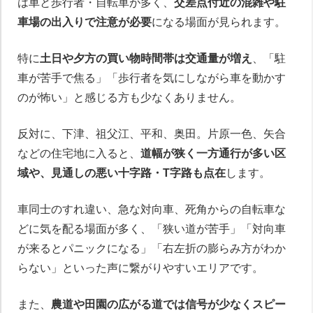
は車と歩行者・自転車が多く、
交差点付近の混雑や駐
車場の出入りで注意が必要
になる場面が見られます。
特に
土日や夕方の買い物時間帯は交通量が増え
、「駐
車が苦手で焦る」「歩行者を気にしながら車を動かす
のが怖い」と感じる方も少なくありません。
反対に、下津、祖父江、平和、奥田。片原一色、矢合
などの住宅地に入ると、
道幅が狭く一方通行が多い区
域や、見通しの悪い十字路・T字路も点在
します。
車同士のすれ違い、急な対向車、死角からの自転車な
どに気を配る場面が多く、「狭い道が苦手」「対向車
が来るとパニックになる」「右左折の膨らみ方がわか
らない」といった声に繋がりやすいエリアです。
また、
農道や田園の広がる道では信号が少なくスピー