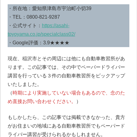
・所在地：愛知県津島市宇治町小切39
・TEL：0800-821-9287
・公式サイト：
https://asahi-
toyoyama.co.jp/specialclass02/
・Google評価：3.9★★★★
現在、稲沢市とその周辺には他にも自動車教習所があ
ります。この記事では、その中でペーパードライバー
講習を行っている３件の自動車教習所をピックアップ
いたしました。
（
時期により実施していない場合もあるので、念のた
め直接お問い合わせください。
）
もしかしたら、この記事では掲載できなかった、貴方
がお住まいの地域にある自動車教習所でもペーパード
ライバー講習が受けられるかもしれません。