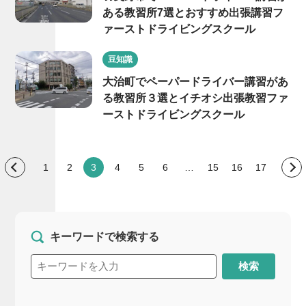
ある教習所7選とおすすめ出張講習フ
ァーストドライビングスクール
豆知識
大治町でペーパードライバー講習があ
る教習所３選とイチオシ出張教習ファ
ーストドライビングスクール
1
2
3
4
5
6
…
15
16
17
キーワードで検索する
検索