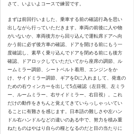
さて、いよいよコースで練習です。
まずは前回行いました、乗車する前の確認行為を思い
出しながら行っていただきます。車両の前後に人や物
がいないか、車両後方から回り込んで運転席ドアへ向
かう前に必ず後方車の確認、ドアを開ける前にもう一
度確認し、素早く乗り込んでドアを閉める前にも後方
確認、ドアロックしていただいてから座席の調節、ル
ームミラー調節、シートベルト着用、エンジンをか
け、サイドミラー調節、ギアをDに入れまして、発進の
ための右ウィンカーを出して5点確認（左目視、左ミラ
ー、ルームミラー、右サイドミラー、右目視）。これ
だけの動作をきちんと覚えてきていらっしゃっいてい
ることに有難さを感じます。日本語の難しさや左ハン
ドル右ハンドルなどの違いのある中で、努力を積み重
ねたものはやはり自らの糧となるのだと目の当たりに