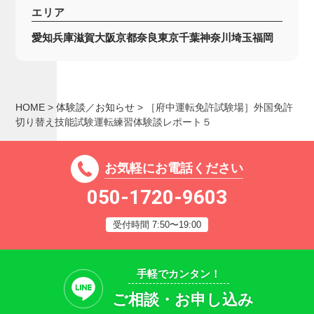
エリア
愛知
兵庫
滋賀
大阪
京都
奈良
東京
千葉
神奈川
埼玉
福岡
HOME
>
体験談／お知らせ
>
［府中運転免許試験場］外国免許
切り替え技能試験運転練習体験談レポート５
お気軽にお電話ください
050-1720-9603
受付時間 7:50〜19:00
手軽でカンタン！
ご相談・お申し込み