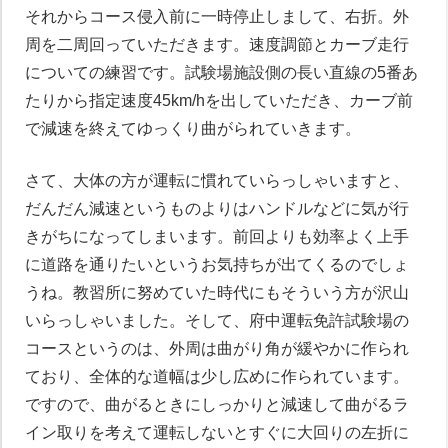
それからコース侵入前に一時停止しまして、右折。外
周を二周回っていただきます。速度調節とカーブ走行
についての練習です。試験場施設側の長い直線の5番あ
たりから指定速度45km/hを出していただき、カーブ前
で減速を終えてゆっくり曲がられていきます。
さて、大体の方が運転に慣れていらっしゃいますと、
だんだん減速というものよりはハンドルなどに気が行
きがちになってしまいます。前回よりも効率よく上手
に道路を通りたいというお気持ちが出てくるのでしょ
うね。教習所に努めていた時代にもそういう方が沢山
いらっしゃいました。そして、府中運転免許試験場の
コースというのは、外周は曲がり角が緩やかに作られ
ており、全体的な道幅は少し広めに作られています。
ですので、曲がるときにしっかりと減速して曲がるラ
イン取りを考えて運転しないとすぐに大回りの左折に