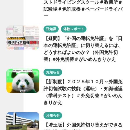
ストドライビングスクール＃教習所＃
試験場＃免許取得＃ペーパードライバ
ー
豆知識
体験レポート
【疑問】「外国の運転免許証」を「日
本の運転免許証」に切り替えるには、
どうすればよいのか？（外国免許切
替）#外免切替＃がいめんきりかえ
お知らせ
【新制度】２０２５年１０月～外国免
許切替試験の技能（運転）・知識確認
（学科テスト）＃外免切替＃がいめん
きりかえ
お知らせ
【埼玉版】外国免許切り替えができる