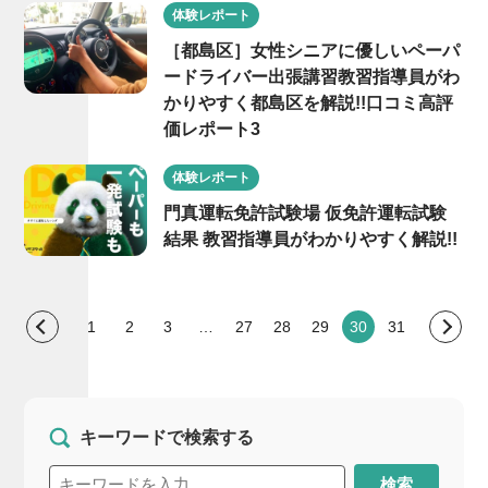
体験レポート
［都島区］女性シニアに優しいペーパ
ードライバー出張講習教習指導員がわ
かりやすく都島区を解説!!口コミ高評
価レポート3
体験レポート
門真運転免許試験場 仮免許運転試験
結果 教習指導員がわかりやすく解説!!
1
2
3
…
27
28
29
30
31
キーワードで検索する
検索