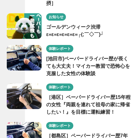
摂］
お知らせ
ゴールデンウィーク渋滞
ε=ε=ε=ε=ε=ε=┌(;￣◇￣)┘
体験レポート
[池田市]ペーパードライバー歴が長く
ても大丈夫！マイカー教習で恐怖心を
克服した女性の体験談
体験レポート
［港区］ペーパードライバー歴15年程
の女性『両親を連れて祖母の家に帰省
したい！』を目標に運転練習！
体験レポート
［都島区］ペーパードライバー歴7年